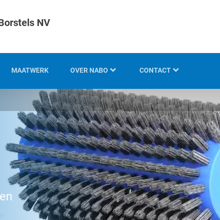
Borstels NV
MAATWERK
OVER NABO
CONTACT
KOTI GROEP
LOCATIES
GESCHIEDENIS
KENNIS EN EXPERTISE
INNOVATIE EN
DUURZAAMHEID
gen
WERKEN BIJ KOTI-NABO