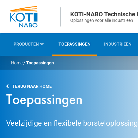
KOTI-NABO Technische 
Oplossingen voor alle industrieën
PRODUCTEN
TOEPASSINGEN
INDUSTRIEËN
Home
/
Toepassingen
OVERZICHT
INDUSTRIËLE EN
TERUG NAAR HOME
TECHNISCHE BORSTELS
Toepassingen
STRIP- EN
AFDICHTINGSBORSTELS
Veelzijdige en flexibele borsteloplossin
VEEG- EN
ONKRUIDBORSTELS