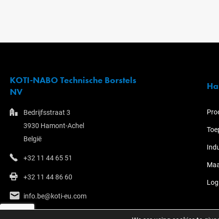
KOTI-NABO Technische Borstels
Ha
NV
Pro
Bedrijfsstraat 3
3930 Hamont-Achel
Toe
België
Ind
+32 11 44 65 51
Maa
+32 11 44 86 60
Log
info.be@koti-eu.com