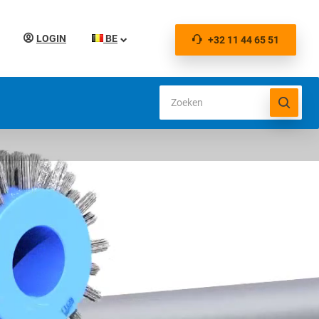
LOGIN
BE
+32 11 44 65 51