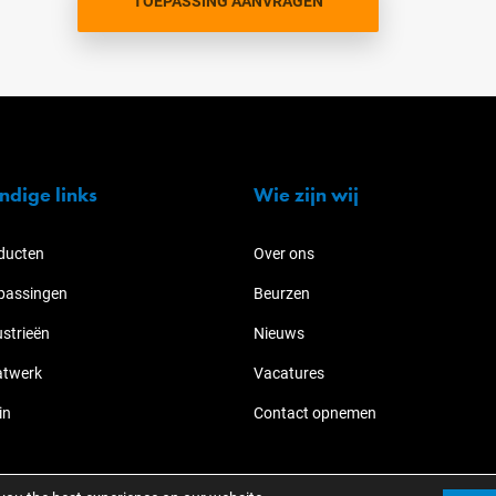
TOEPASSING AANVRAGEN
ndige links
Wie zijn wij
ducten
Over ons
passingen
Beurzen
ustrieën
Nieuws
twerk
Vacatures
in
Contact opnemen