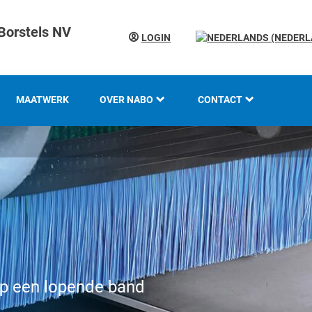
Borstels NV
LOGIN
MAATWERK
OVER NABO
CONTACT
KOTI GROEP
LOCATIES
GESCHIEDENIS
KENNIS EN EXPERTISE
INNOVATIE EN
DUURZAAMHEID
p een lopende band
WERKEN BIJ KOTI-NABO