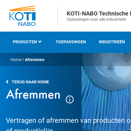
KOTI-NABO Technische 
Oplossingen voor alle industrieën
PRODUCTEN
TOEPASSINGEN
INDUSTRIEËN
Home
/
Afremmen
OVERZICHT
INDUSTRIËLE EN
TERUG NAAR HOME
TECHNISCHE BORSTELS
Afremmen
STRIP- EN
AFDICHTINGSBORSTELS
Vertragen of afremmen van producten o
VEEG- EN
ONKRUIDBORSTELS