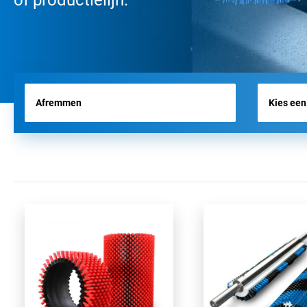
of productielijn.
VLIEGVELDBORSTELS
WERKTUIGBORSTELS
HYGIËNE BORSTELS
ALLE PRODUCTEN