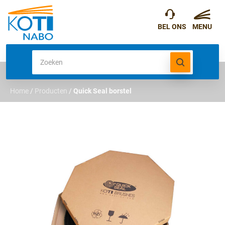
Home
/
Producten
/
Quick Seal borstel