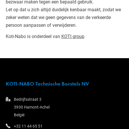
bezwaar maken tegen een bepaald gebruik.
Let op dat u zich altijd duidelijk kenbaar maakt, zodat we
zeker weten dat we geen gegevens van de verkeerde
persoon aanpassen of verwijderen.
Koti-Nabo is onderdeel van
KOTI group
KOTI-NABO Technische Borstels NV
Bedrijfsstraat 3
3930 Hamont-Achel
België
+32 11 44 65 51