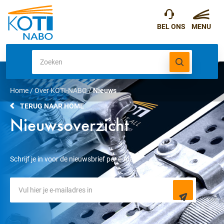
Home
/
Over KOTI-NABO
/
Nieuws
TERUG NAAR HOME
Nieuwsoverzicht
Schrijf je in voor de nieuwsbrief per e-mail