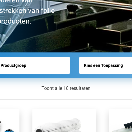
labelen van
strekken van folie
BEURSOVERZICHT
 producten.
NIEUWS
Toont alle 18 resultaten