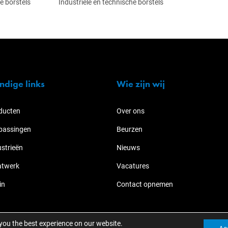
e borstels
Industriële en technische borstels
ndige links
Wie zijn wij
ducten
Over ons
passingen
Beurzen
ustrieën
Nieuws
twerk
Vacatures
in
Contact opnemen
 you the best experience on our website.