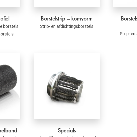
ofiel
Borstelstrip – komvorm
Borste
e borstels
Strip- en afdichtingsborstels
Strip- en
borstels
bbelband
Specials