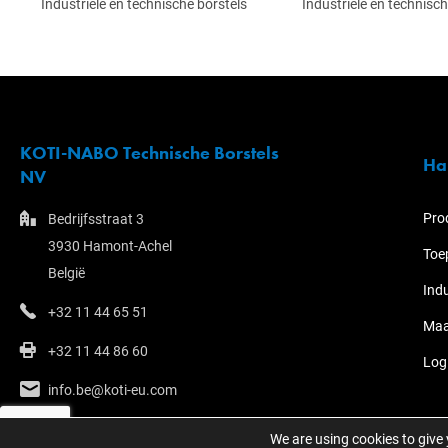
Industriële en technische borstels
Industriële en technisch
KOTI-NABO Technische Borstels
Ha
NV
Pro
Bedrijfsstraat 3
3930 Hamont-Achel
Toe
België
Ind
+32 11 44 65 51
Maa
+32 11 44 86 60
Log
info.be@koti-eu.com
We are using cookies to give