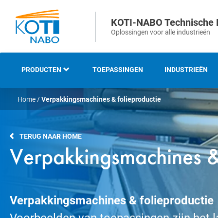
KOTI-NABO Technische 
Oplossingen voor alle industrieën
PRODUCTEN
TOEPASSINGEN
INDUSTRIEËN
Home
/
Verpakkingsmachines & folieproductie
OVERZICHT
INDUSTRIËLE EN
TERUG NAAR HOME
TECHNISCHE BORSTELS
Verpakkingsmachines & 
STRIP- EN
AFDICHTINGSBORSTELS
Verpakkingsmachines & folieproductie
VEEG- EN
ONKRUIDBORSTELS