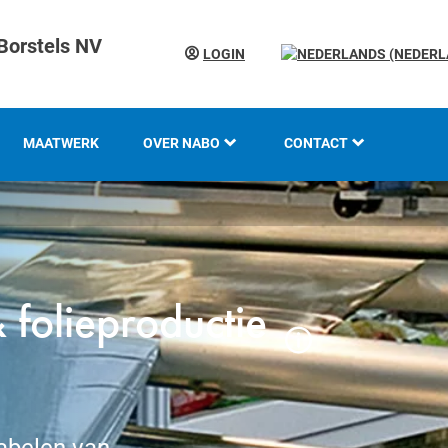
Borstels NV
LOGIN
MAATWERK
OVER NABO
CONTACT
KOTI GROEP
LOCATIES
GESCHIEDENIS
folieproductie
KENNIS EN EXPERTISE
INNOVATIE EN
DUURZAAMHEID
WERKEN BIJ KOTI-NABO