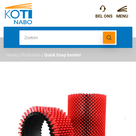
Home
/
Producten
/
Quick Snap borstel