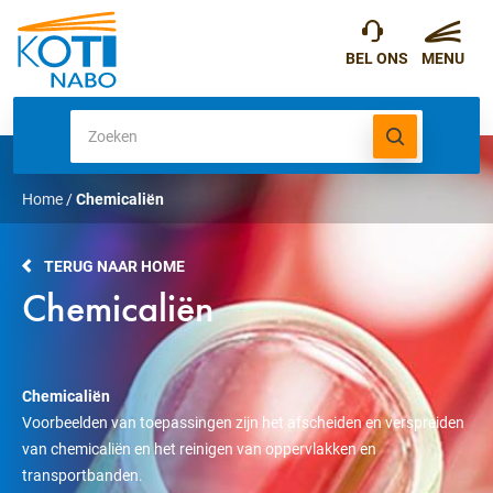
Home
/
Chemicaliën
TERUG NAAR HOME
Chemicaliën
Chemicaliën
Voorbeelden van toepassingen zijn het afscheiden en verspreiden
van chemicaliën en het reinigen van oppervlakken en
transportbanden.