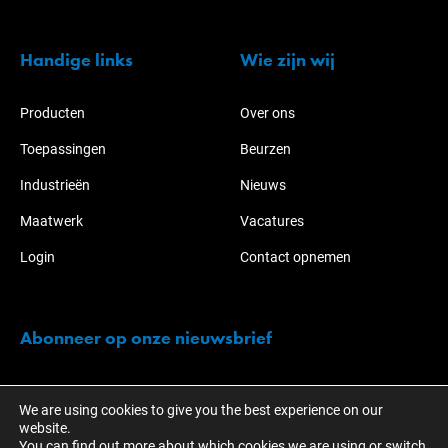
Handige links
Wie zijn wij
Producten
Over ons
Toepassingen
Beurzen
Industrieën
Nieuws
Maatwerk
Vacatures
Login
Contact opnemen
Abonneer op onze nieuwsbrief
Blijf op de hoogte van de acties en ontwikkelingen over KOTI-
We are using cookies to give you the best experience on our
NABO.
website.
You can find out more about which cookies we are using or switch