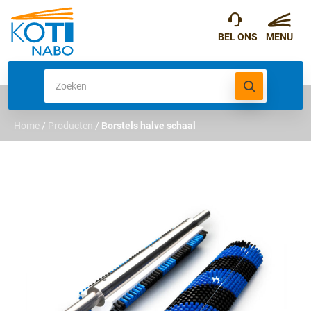
Home
/
Producten
/
Borstels halve schaal