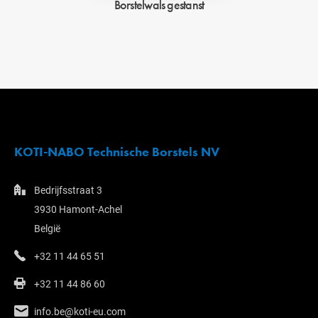
Borstelwals gestanst
KOTI-NABO Technische Borstels NV
Bedrijfsstraat 3
3930 Hamont-Achel
België
+32 11 44 65 51
+32 11 44 86 60
info.be@koti-eu.com