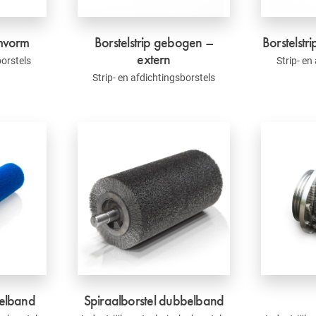
omvorm
Borstelstrip gebogen –
Borstelstr
extern
borstels
Strip- en
Strip- en afdichtingsborstels
kelband
Spiraalborstel dubbelband