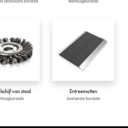
 en technische borstels
Werktuigborstels
lschijf van staal
Entreematten
ktuigborstels
Gestanste borstels