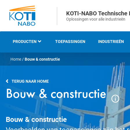
KOTI-NABO Technische 
Oplossingen voor alle industrieën
PRODUCTEN
TOEPASSINGEN
INDUSTRIEËN
Home
/
Bouw & constructie
OVERZICHT
INDUSTRIËLE EN
TERUG NAAR HOME
TECHNISCHE BORSTELS
Bouw & constructie
STRIP- EN
AFDICHTINGSBORSTELS
Bouw & constructie
VEEG- EN
ONKRUIDBORSTELS