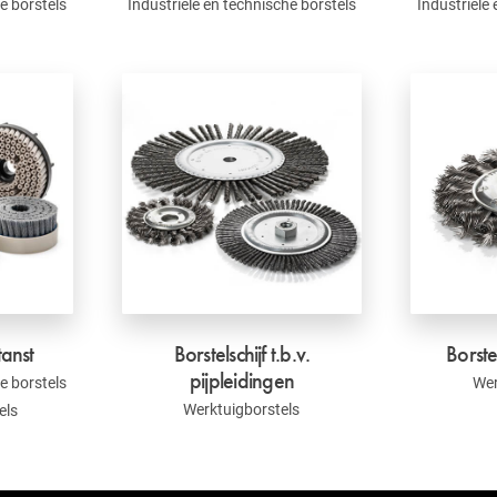
e borstels
Industriële en technische borstels
Industriële
tanst
Borstelschijf t.b.v.
Borste
pijpleidingen
e borstels
Wer
Werktuigborstels
els