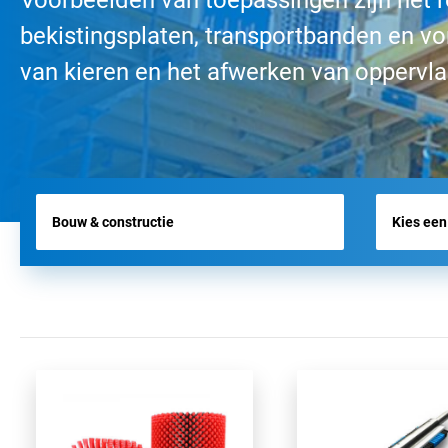
Voorbeelden van toepassingen zijn het r
bekistingsplaten, transportbanden en vo
VLIEGVELDBORSTELS
van kieren en het afwerken van oppervl
WERKTUIGBORSTELS
HYGIËNE BORSTELS
ALLE PRODUCTEN