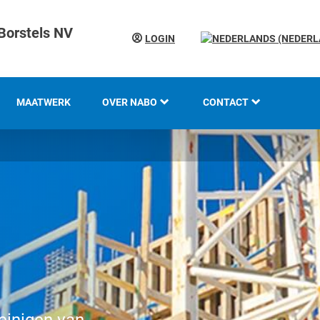
Borstels NV
LOGIN
MAATWERK
OVER NABO
CONTACT
KOTI GROEP
LOCATIES
GESCHIEDENIS
KENNIS EN EXPERTISE
INNOVATIE EN
DUURZAAMHEID
WERKEN BIJ KOTI-NABO