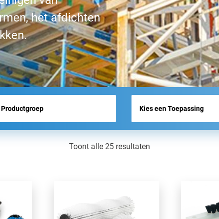
einigen van
rmen, het afdichten
BEURSOVERZICHT
akken.
NIEUWS
Toont alle 25 resultaten