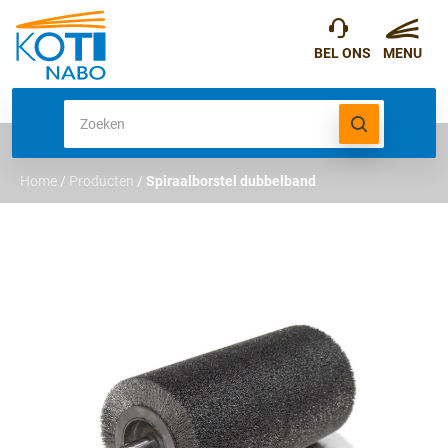
Home
/
Producten
/
Spiraalborstel dubbelband