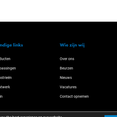
ndige links
Wie zijn wij
ducten
Over ons
passingen
Beurzen
ustrieën
Nieuws
twerk
Vacatures
in
Contact opnemen