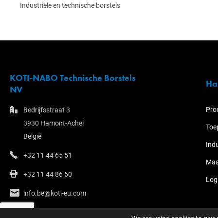
Industriële en technische borstels
KOTI-NABO Technische Borstels
Ha
NV
Pro
Bedrijfsstraat 3
3930 Hamont-Achel
Toe
België
Ind
+32 11 44 65 51
Maa
+32 11 44 86 60
Log
info.be@koti-eu.com