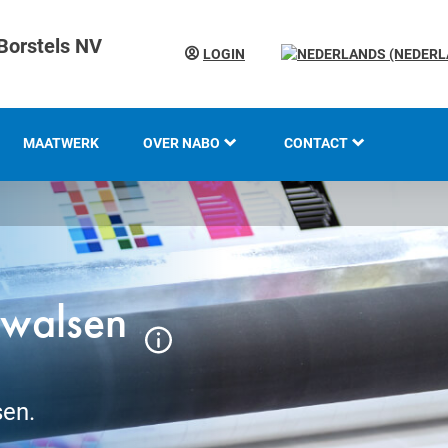
Borstels NV
LOGIN
MAATWERK
OVER NABO
CONTACT
KOTI GROEP
LOCATIES
GESCHIEDENIS
kwalsen
KENNIS EN EXPERTISE
INNOVATIE EN
DUURZAAMHEID
sen.
WERKEN BIJ KOTI-NABO