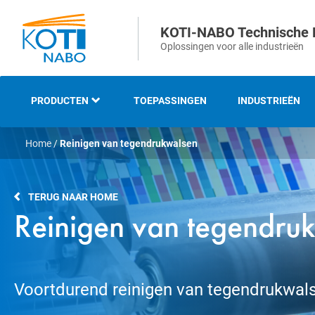
KOTI-NABO Technische 
Oplossingen voor alle industrieën
PRODUCTEN
TOEPASSINGEN
INDUSTRIEËN
Home
/
Reinigen van tegendrukwalsen
OVERZICHT
INDUSTRIËLE EN
TERUG NAAR HOME
TECHNISCHE BORSTELS
Reinigen van tegendru
STRIP- EN
AFDICHTINGSBORSTELS
Voortdurend reinigen van tegendrukwal
VEEG- EN
ONKRUIDBORSTELS