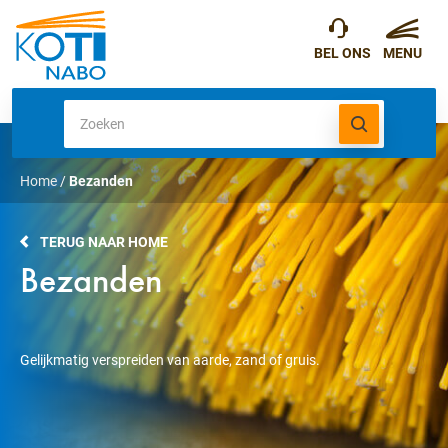
Home
/
Bezanden
TERUG NAAR HOME
Bezanden
Gelijkmatig verspreiden van aarde, zand of gruis.