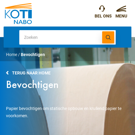
Home
/
Bevochtigen
TERUG NAAR HOME
Bevochtigen
Papier bevochtigen om statische opbouw en krullend papier te
voorkomen.