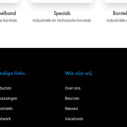
bbelband
Specials
Borstel
e borstels
Industriële en technische borstels
Industriële
ndige links
Wie zijn wij
ducten
Over ons
passingen
Beurzen
ustrieën
Nieuws
twerk
Vacatures