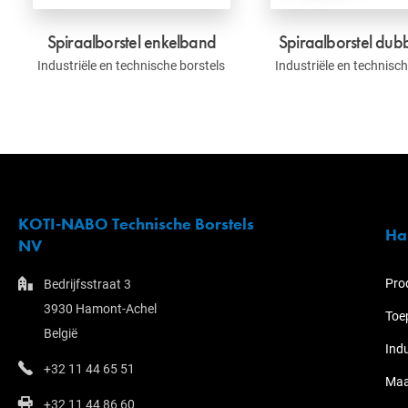
Spiraalborstel enkelband
Spiraalborstel du
Industriële en technische borstels
Industriële en technisch
KOTI-NABO Technische Borstels
Ha
NV
Pro
Bedrijfsstraat 3
3930 Hamont-Achel
Toe
België
Ind
+32 11 44 65 51
Maa
+32 11 44 86 60