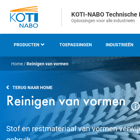
KOTI-NABO Technische 
Oplossingen voor alle industrieën
PRODUCTEN
TOEPASSINGEN
INDUSTRIEËN
Home
/
Reinigen van vormen
OVERZICHT
INDUSTRIËLE EN
TERUG NAAR HOME
TECHNISCHE BORSTELS
Reinigen van vormen
STRIP- EN
AFDICHTINGSBORSTELS
Stof en restmateriaal van vormen verwij
VEEG- EN
ONKRUIDBORSTELS