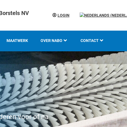
Borstels NV
LOGIN
MAATWERK
OVER NABO
CONTACT
KOTI GROEP
LOCATIES
GESCHIEDENIS
KENNIS EN EXPERTISE
INNOVATIE EN
DUURZAAMHEID
deren voor of na
WERKEN BIJ KOTI-NABO