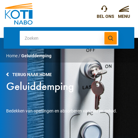
Home
/
Geluiddemping
TERUG NAAR HOME
Geluiddemping
Bedekken van openingen en absorberen van ruis en geluid.