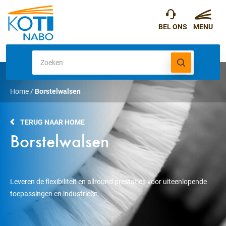
Home
/
Borstelwalsen
TERUG NAAR HOME
Borstelwalsen
Leveren de flexibiliteit en allround prestaties voor uiteenlopende
toepassingen en industrieën.