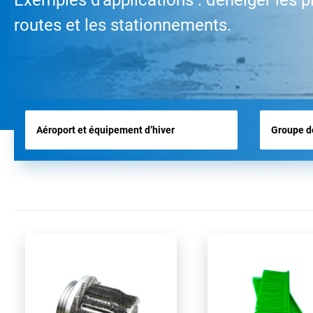
Exemples d'applications : déneiger les pi
BROSSES D’AÉROPORT
routes et les stationnements.
BROSSES POUR OUTILS
BROSSES D’HYGIÈNE
TOUS LES PRODUITS