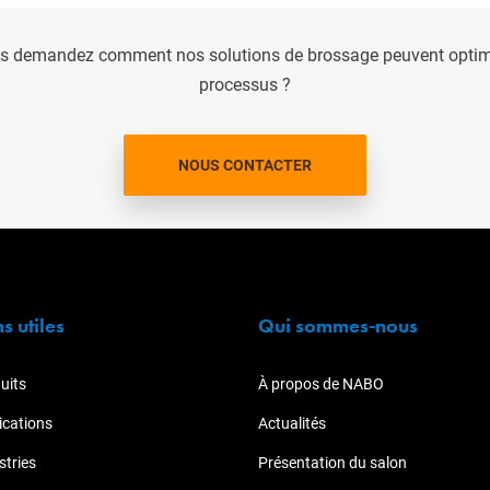
s demandez comment nos solutions de brossage peuvent optimi
processus ?
NOUS CONTACTER
ns utiles
Qui sommes-nous
uits
À propos de NABO
ications
Actualités
stries
Présentation du salon