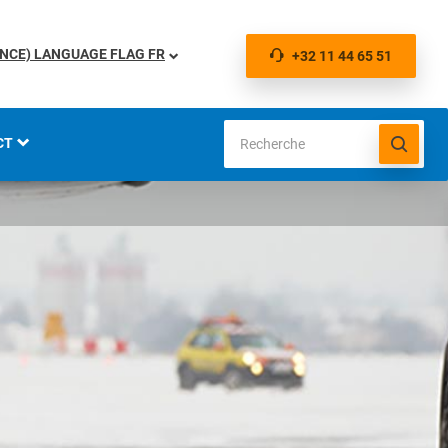
FR
+32 11 44 65 51
CT
IONS