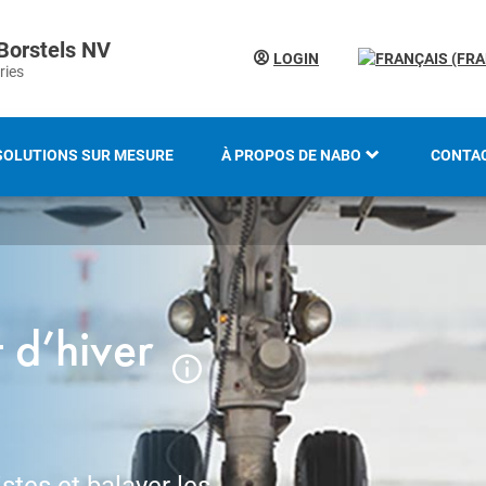
Borstels NV
LOGIN
ries
SOLUTIONS SUR MESURE
À PROPOS DE NABO
CONTA
LE GROUPE KOTI
LOCAT
HISTOIRE
 d’hiver
SAVOIR-FAIRE ET EXPERTISE
INNOVATION ET
DÉVELOPPEMENT DURABLE
PRÉSENTATION DU SALON