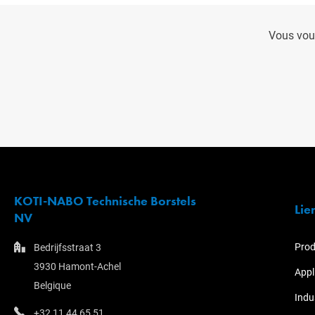
Vous vou
KOTI-NABO Technische Borstels
Lie
NV
Prod
Bedrijfsstraat 3
3930 Hamont-Achel
Appl
Belgique
Indu
+32 11 44 65 51