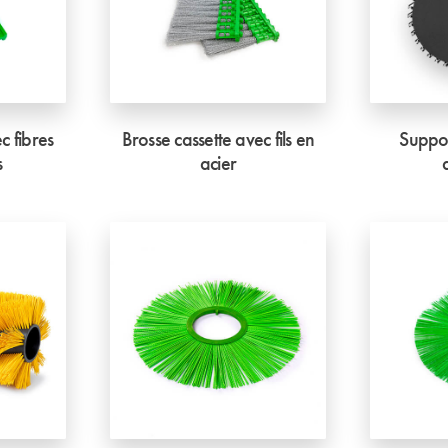
c fibres
Brosse cassette avec fils en
Suppor
s
acier