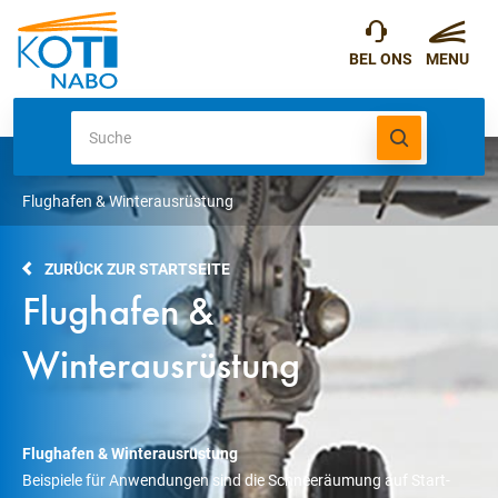
Flughafen & Winterausrüstung
ZURÜCK ZUR STARTSEITE
Flughafen &
Winterausrüstung
Flughafen & Winterausrüstung
Beispiele für Anwendungen sind die Schneeräumung auf Start-