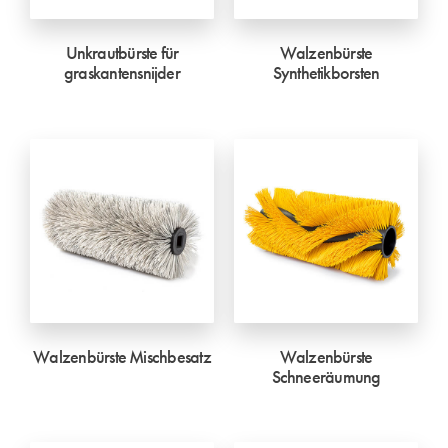
Unkrautbürste für
Walzenbürste
graskantensnijder
Synthetikborsten
Walzenbürste Mischbesatz
Walzenbürste
Schneeräumung