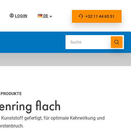
LOGIN
DE
+32 11 44 65 51
U PRODUKTE
enring flach
Kunststoff gefertigt, für optimale Kehrwirkung und
orstenbruch.