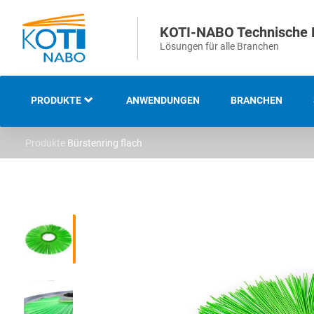
KOTI-NABO Technische 
Lösungen für alle Branchen
PRODUKTE
ANWENDUNGEN
BRANCHEN
Produkte
Bürstenring flach
ÜBERSICHT
INDUSTRIELLE UND
TECHNISCHE BÜRSTEN
STREIFEN- UND
ABDICHTBÜRSTEN
STRASSENREINIGUNGS- U
ND KEHRBÜRSTEN