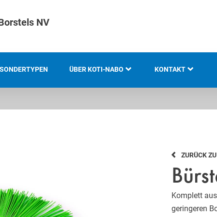
Borstels NV
SONDERTYPEN
ÜBER KOTI-NABO
KONTAKT
KOTI GRUPPE
STANDORTE
GESCHICHTE
ZURÜCK Z
GRUNDLAGEN UND
Bürst
KOMPETENZ
INNOVATION UND
Komplett aus 
NACHHALTIGKEIT
geringeren B