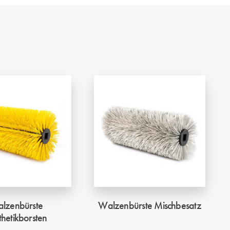
lzenbürste
Walzenbürste Mischbesatz
thetikborsten