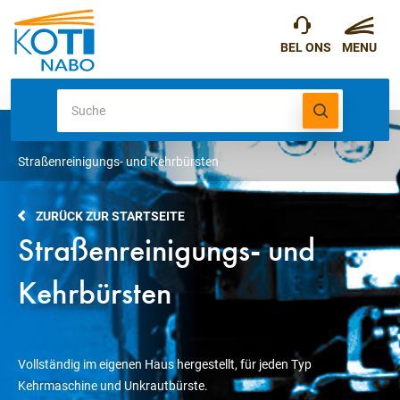
Straßenreinigungs- und Kehrbürsten
ZURÜCK ZUR STARTSEITE
Straßenreinigungs- und
Kehrbürsten
Vollständig im eigenen Haus hergestellt, für jeden Typ
Kehrmaschine und Unkrautbürste.