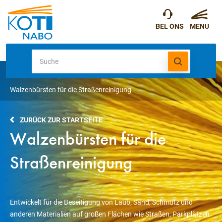
Walzenbürsten für die Straßenreinigung
ZURÜCK ZUR STARTSEITE
Walzenbürsten für die
Straßenreinigung
Entwickelt für die Beseitigung von Laub, Sand, Schmutz und
anderen Materialien auf großen Flächen wie Straßen, Parkplätzen