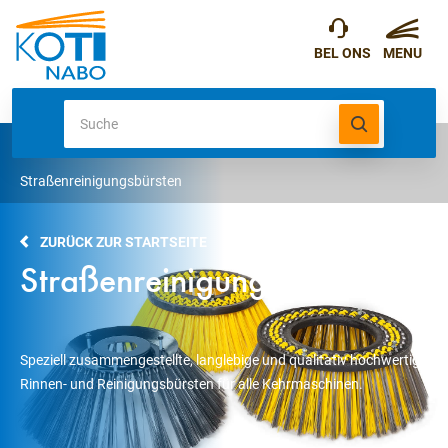
Straßenreinigungsbürsten
ZURÜCK ZUR STARTSEITE
Straßenreinigungsbürsten
Speziell zusammengestellte, langlebige und qualitativ hochwertige
Rinnen- und Reinigungsbürsten für alle Kehrmaschinen.