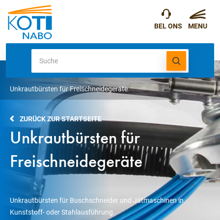
Unkrautbürsten für Freischneidegeräte
ZURÜCK ZUR STARTSEITE
Unkrautbürsten für
Freischneidegeräte
Unkrautbürsten für Buschschneider und Jätmaschinen in
Kunststoff- oder Stahlausführung.