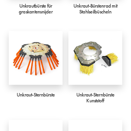
Unkrautbürste für
Unkraut-Bürstenrad mit
graskantensnijder
Stahlseilbüscheln
Unkraut-Sternbürste
Unkraut-Sternbürste
Kunststoff