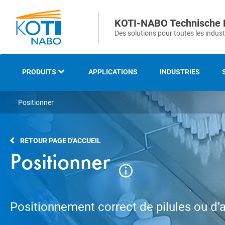
KOTI-NABO Technische 
Des solutions pour toutes les indust
PRODUITS
APPLICATIONS
INDUSTRIES
Positionner
NOTRE GAMME
BROSSES INDUSTRIELLES
RETOUR PAGE D'ACCUEIL
ET TECHNIQUES
Positionner
BROSSES STRIPS ET
D’ÉTANCHEITÉS
Positionnement correct de pilules ou d’a
BROSSES DE VOIRIE