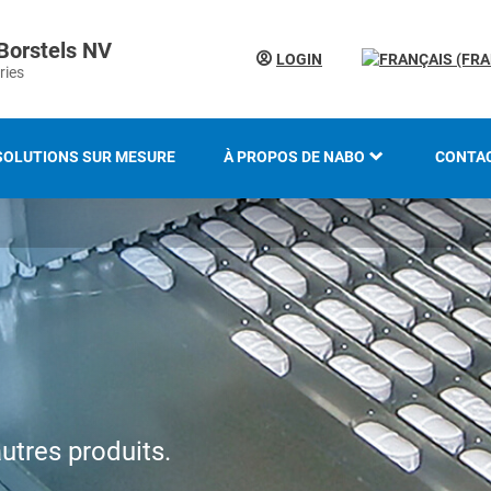
Borstels NV
LOGIN
ries
SOLUTIONS SUR MESURE
À PROPOS DE NABO
CONTA
LE GROUPE KOTI
LOCAT
HISTOIRE
SAVOIR-FAIRE ET EXPERTISE
INNOVATION ET
DÉVELOPPEMENT DURABLE
utres produits.
PRÉSENTATION DU SALON