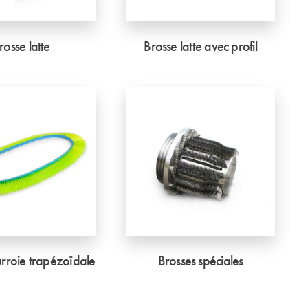
rosse latte
Brosse latte avec profil
urroie trapézoïdale
Brosses spéciales