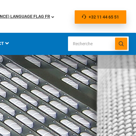
FR
+32 11 44 65 51
CT
IONS