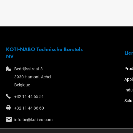
KOTI-NABO Technische Borstels
Lie
NV
Prod
Bedrijfsstraat 3
3930 Hamont-Achel
Appl
Belgique
Indu
+32 11 44 65 51
Solu
+32 11 44 86 60
info.be@koti-eu.com