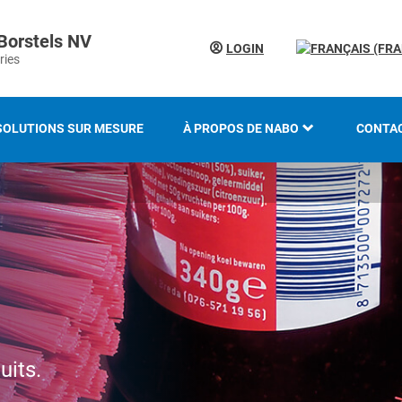
Borstels NV
LOGIN
ries
SOLUTIONS SUR MESURE
À PROPOS DE NABO
CONTA
LE GROUPE KOTI
LOCAT
HISTOIRE
SAVOIR-FAIRE ET EXPERTISE
INNOVATION ET
DÉVELOPPEMENT DURABLE
uits.
PRÉSENTATION DU SALON