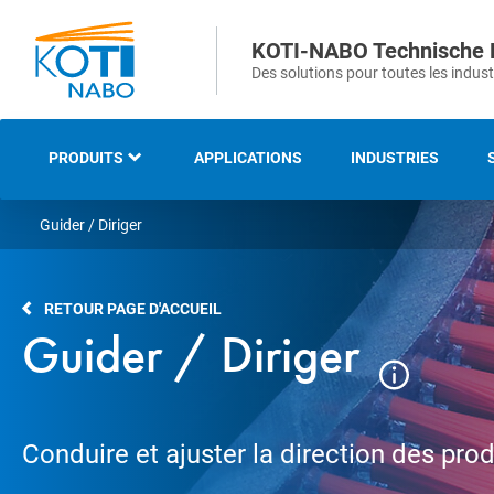
KOTI-NABO Technische 
Des solutions pour toutes les indust
PRODUITS
APPLICATIONS
INDUSTRIES
Guider / Diriger
NOTRE GAMME
BROSSES INDUSTRIELLES
RETOUR PAGE D'ACCUEIL
ET TECHNIQUES
Guider / Diriger
BROSSES STRIPS ET
D’ÉTANCHEITÉS
Conduire et ajuster la direction des prod
BROSSES DE VOIRIE