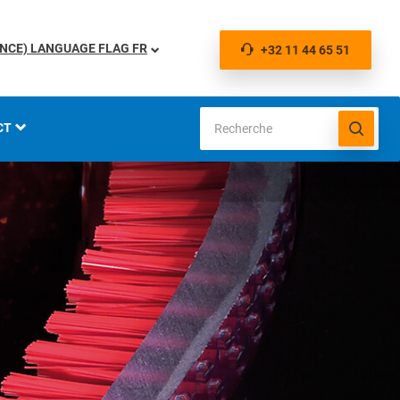
FR
+32 11 44 65 51
CT
IONS