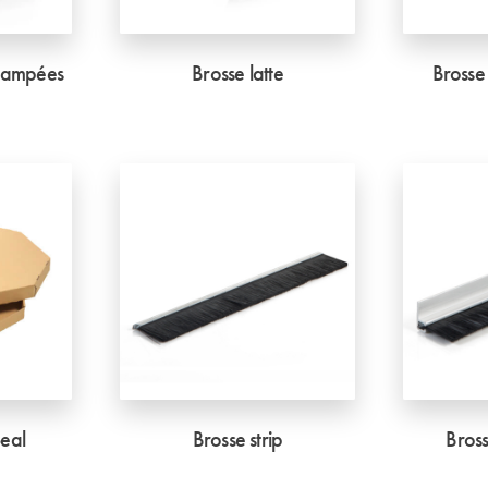
stampées
Brosse latte
Brosse 
eal
Brosse strip
Bross