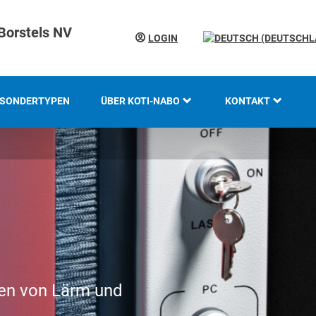
Borstels NV
LOGIN
SONDERTYPEN
ÜBER KOTI-NABO
KONTAKT
KOTI GRUPPE
STANDORTE
GESCHICHTE
GRUNDLAGEN UND
KOMPETENZ
INNOVATION UND
en von Lärm und
NACHHALTIGKEIT