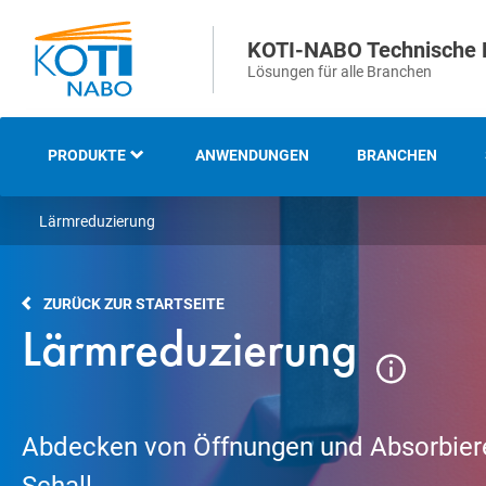
KOTI-NABO Technische 
Lösungen für alle Branchen
PRODUKTE
ANWENDUNGEN
BRANCHEN
Lärmreduzierung
ÜBERSICHT
INDUSTRIELLE UND
ZURÜCK ZUR STARTSEITE
TECHNISCHE BÜRSTEN
Lärmreduzierung
STREIFEN- UND
ABDICHTBÜRSTEN
Abdecken von Öffnungen und Absorbier
STRASSENREINIGUNGS- U
ND KEHRBÜRSTEN