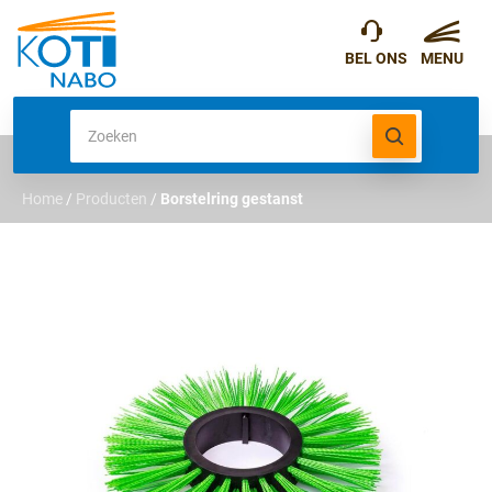
Home
/
Producten
/
Borstelring gestanst