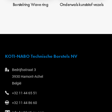
Borstelring Wave ring
Onderwals kunststof vezels
KOTI-NABO Technische Borstels NV
Bedrijfsstraat 3
3930 Hamont-Achel
België
+32 11 44 65 51
+32 11 44 86 60