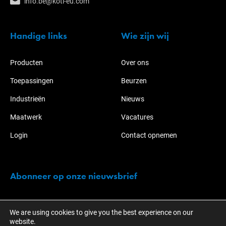
info.be@koti-eu.com
Handige links
Wie zijn wij
Producten
Over ons
Toepassingen
Beurzen
Industrieën
Nieuws
Maatwerk
Vacatures
Login
Contact opnemen
Abonneer op onze nieuwsbrief
Blijf op de hoogte van de acties en ontwikkelingen over KOTI-
We are using cookies to give you the best experience on our
NABO.
website.