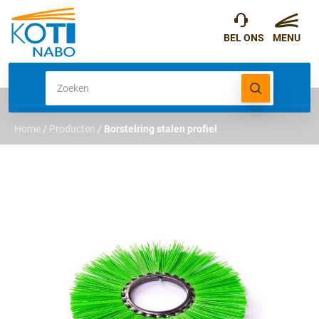
Home
/
Producten
/
Borstelring stalen profiel