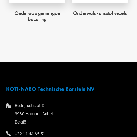
Onderwals gemengde
Onderwals kunststof vezels
bezetting
KOTI-NABO Technische Borstels NV
Bedrijfsstraat 3
3930 Hamont-Achel
België
+32 11 44 65 51