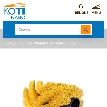
Home
/
Producten
/
Onderwals sneeuwruiming