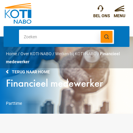
Home
/
Over KOTI-NABO
/
Werken bij KOTI-NABO
/
Financieel
medewerker
TERUG NAAR HOME
Financieel medewerker
Parttime