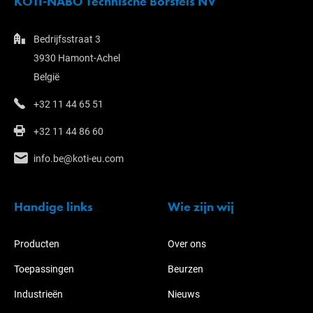
KOTI-NABO Technische Borstels NV
Bedrijfsstraat 3
3930 Hamont-Achel
België
+32 11 44 65 51
+32 11 44 86 60
info.be@koti-eu.com
Handige links
Wie zijn wij
Producten
Over ons
Toepassingen
Beurzen
Industrieën
Nieuws