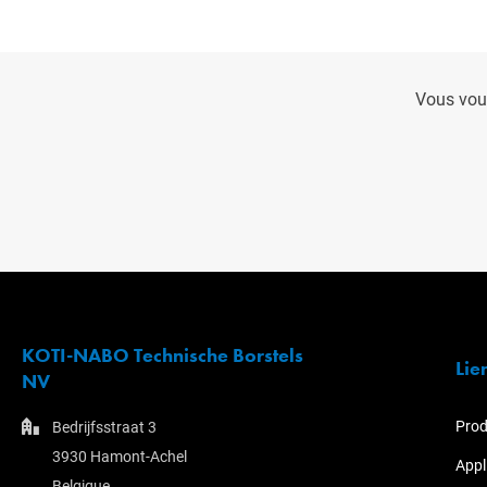
Vous vou
KOTI-NABO Technische Borstels
Lie
NV
Prod
Bedrijfsstraat 3
3930 Hamont-Achel
Appl
Belgique