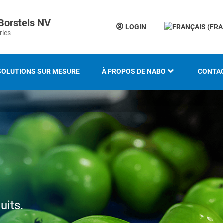
Borstels NV
LOGIN
ries
SOLUTIONS SUR MESURE
À PROPOS DE NABO
CONTA
LE GROUPE KOTI
LOCAT
HISTOIRE
SAVOIR-FAIRE ET EXPERTISE
INNOVATION ET
DÉVELOPPEMENT DURABLE
uits.
PRÉSENTATION DU SALON