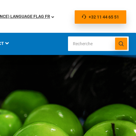
FR
+32 11 44 65 51
CT
IONS