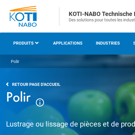
KOTI-NABO Technische 
Des solutions pour toutes les indust
PRODUITS
APPLICATIONS
INDUSTRIES
Polir
NOTRE GAMME
BROSSES INDUSTRIELLES
RETOUR PAGE D'ACCUEIL
ET TECHNIQUES
Polir
BROSSES STRIPS ET
D’ÉTANCHEITÉS
Lustrage ou lissage de pièces et de prod
BROSSES DE VOIRIE