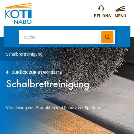
Schalbrettreinigung
ZURÜCK ZUR STARTSEITE
Schalbrettreinigung
Veredelung von Produkten und Schutz vor Splittern.