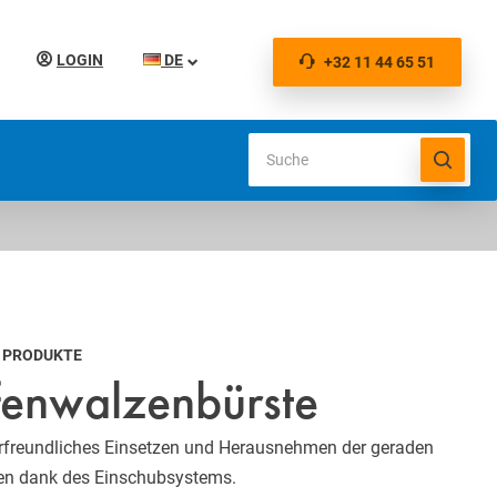
LOGIN
DE
+32 11 44 65 51
U PRODUKTE
ifenwalzenbürste
rfreundliches Einsetzen und Herausnehmen der geraden
fen dank des Einschubsystems.