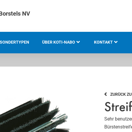
Borstels NV
SONDERTYPEN
ÜBER KOTI-NABO
KONTAKT
KOTI GRUPPE
STANDORTE
GESCHICHTE
ZURÜCK Z
GRUNDLAGEN UND
Stre
KOMPETENZ
INNOVATION UND
Sehr benutze
NACHHALTIGKEIT
Bürstenstrei