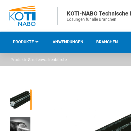
KOTI-NABO Technische 
Lösungen für alle Branchen
PRODUKTE
ANWENDUNGEN
BRANCHEN
Produkte
Streifenwalzenbürste
ÜBERSICHT
INDUSTRIELLE UND
TECHNISCHE BÜRSTEN
STREIFEN- UND
ABDICHTBÜRSTEN
STRASSENREINIGUNGS- U
ND KEHRBÜRSTEN