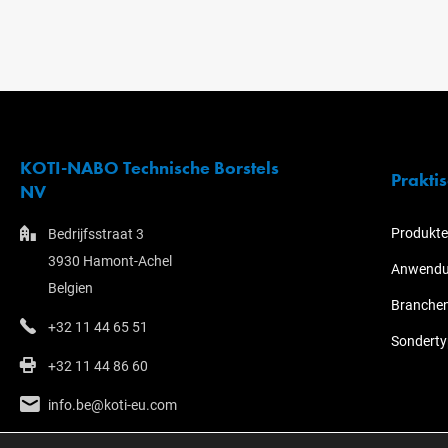
KOTI-NABO Technische Borstels
Prakti
NV
Produkte
Bedrijfsstraat 3
3930 Hamont-Achel
Anwend
Belgien
Branche
+32 11 44 65 51
Sondert
+32 11 44 86 60
info.be@koti-eu.com