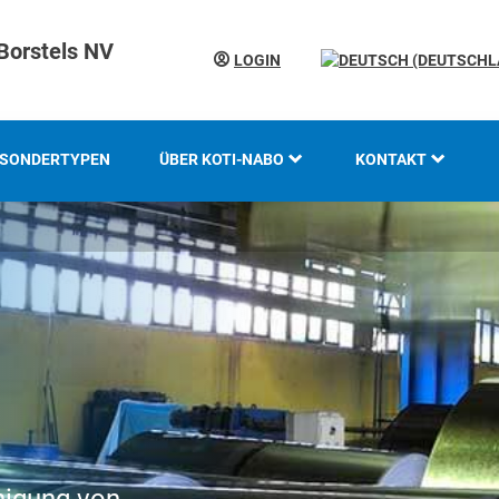
Borstels NV
LOGIN
SONDERTYPEN
ÜBER KOTI-NABO
KONTAKT
KOTI GRUPPE
STANDORTE
GESCHICHTE
GRUNDLAGEN UND
KOMPETENZ
INNOVATION UND
NACHHALTIGKEIT