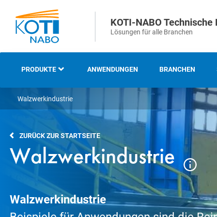
KOTI-NABO Technische 
Lösungen für alle Branchen
PRODUKTE
ANWENDUNGEN
BRANCHEN
Walzwerkindustrie
ÜBERSICHT
INDUSTRIELLE UND
ZURÜCK ZUR STARTSEITE
TECHNISCHE BÜRSTEN
Walzwerkindustrie
STREIFEN- UND
ABDICHTBÜRSTEN
Walzwerkindustrie
STRASSENREINIGUNGS- U
ND KEHRBÜRSTEN