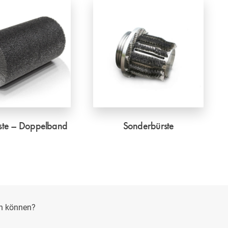
rste – Doppelband
Sonderbürste
en können?