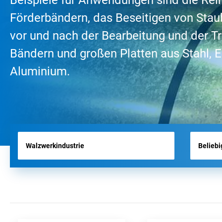
Beispiele für Anwendungen sind die Rei
Förderbändern, das Beseitigen von Stau
FLUGHAFENBÜRSTEN
vor und nach der Bearbeitung und der T
WERKZEUGBÜRSTEN
Bändern und großen Platten aus Stahl, E
HYGIENE BÜRSTEN
Aluminium.
PRODUKTE