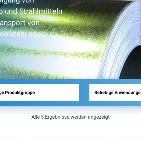
nigung von
MESSENÜBERSICHT
b und Strahlmitteln
AKTUELLES
ransport von
delstahl oder
Alle 5 Ergebnisse werden angezeigt