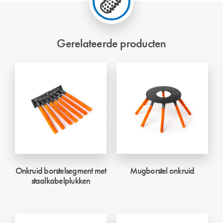
Gerelateerde producten
Onkruid borstelsegment met
Mugborstel onkruid
staalkabelplukken