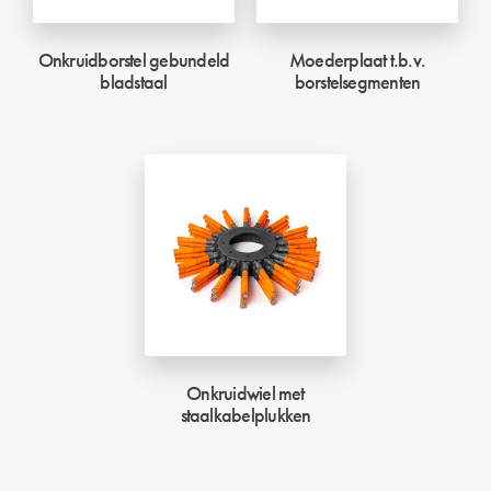
Onkruidborstel gebundeld
Moederplaat t.b.v.
bladstaal
borstelsegmenten
Onkruidwiel met
staalkabelplukken