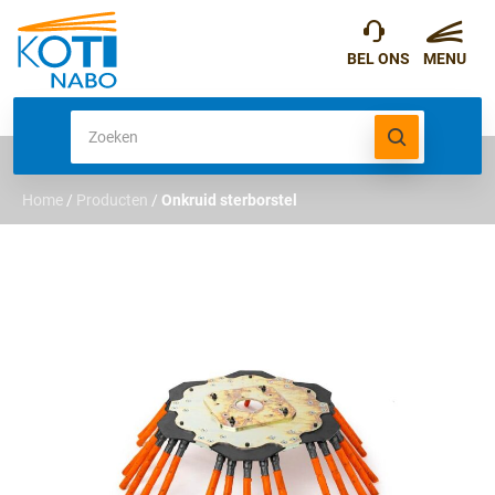
Home
/
Producten
/
Onkruid sterborstel