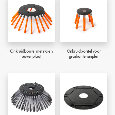
Onkruidborstel met stalen
Onkruidborstel voor
bovenplaat
graskantensnijder