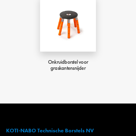
Onkruidborstel voor
graskantensnijder
KOTI-NABO Technische Borstels NV