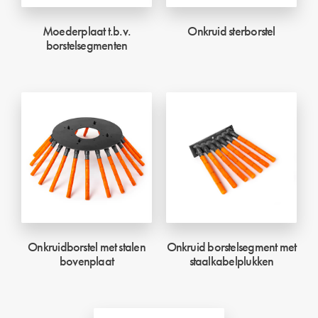
Moederplaat t.b.v.
Onkruid sterborstel
borstelsegmenten
Onkruidborstel met stalen
Onkruid borstelsegment met
bovenplaat
staalkabelplukken