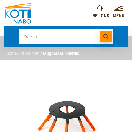
Home
/
Producten
/
Mugborstel onkruid