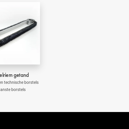
elriem getand
 en technische borstels
anste borstels