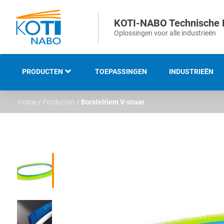
KOTI-NABO Technische 
Oplossingen voor alle industrieën
PRODUCTEN
TOEPASSINGEN
INDUSTRIEËN
Home
/
Producten
/
Borstelriem V-snaar
OVERZICHT
INDUSTRIËLE EN
TECHNISCHE BORSTELS
STRIP- EN
AFDICHTINGSBORSTELS
VEEG- EN
ONKRUIDBORSTELS