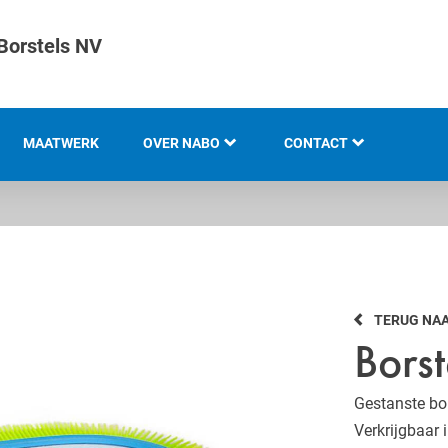
Borstels NV
MAATWERK
OVER NABO
CONTACT
KOTI GROEP
LOCATIES
GESCHIEDENIS
TERUG NA
KENNIS EN EXPERTISE
Bors
INNOVATIE EN
DUURZAAMHEID
Gestanste bor
Verkrijgbaar 
WERKEN BIJ KOTI-NABO