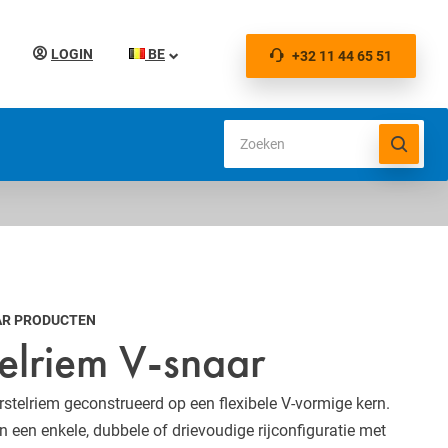
LOGIN
BE
+32 11 44 65 51
AR PRODUCTEN
telriem V-snaar
stelriem geconstrueerd op een flexibele V-vormige kern.
in een enkele, dubbele of drievoudige rijconfiguratie met