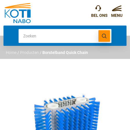
Home
/
Producten
/
Borstelband Quick Chain