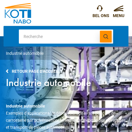
Industrie automobile
RETOUR PAGE D'ACCUEIL
Industrie automobile
Industrie automobile
Exemples d'applications : le dépoussiérage avant peinture de
carrosserie par pulvérisation, fermeture esthétique des ouvertures
et transport de pièces automobiles.