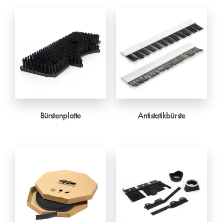
Bürstenplatte
Antistatikbürste