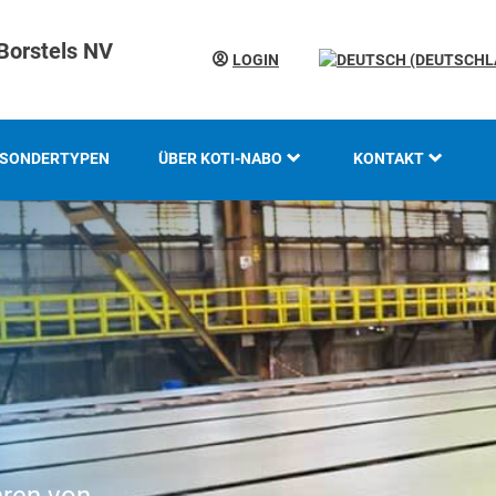
Borstels NV
LOGIN
SONDERTYPEN
ÜBER KOTI-NABO
KONTAKT
KOTI GRUPPE
STANDORTE
GESCHICHTE
GRUNDLAGEN UND
KOMPETENZ
INNOVATION UND
NACHHALTIGKEIT