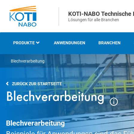
KOTI-NABO Technische 
Lösungen für alle Branchen
PRODUKTE
ANWENDUNGEN
BRANCHEN
Blechverarbeitung
ÜBERSICHT
INDUSTRIELLE UND
ZURÜCK ZUR STARTSEITE
TECHNISCHE BÜRSTEN
Blechverarbeitung
STREIFEN- UND
ABDICHTBÜRSTEN
Blechverarbeitung
STRASSENREINIGUNGS- U
ND KEHRBÜRSTEN