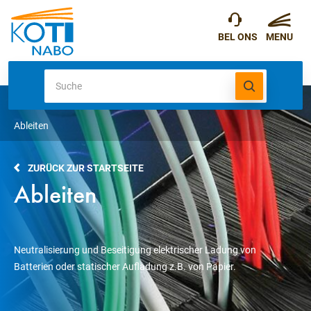
Ableiten
ZURÜCK ZUR STARTSEITE
Ableiten
Neutralisierung und Beseitigung elektrischer Ladung von
Batterien oder statischer Aufladung z.B. von Papier.