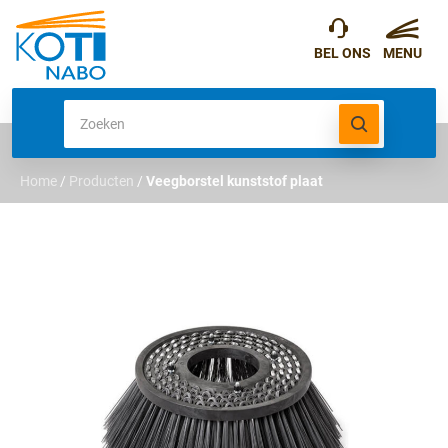
Home
/
Producten
/
Veegborstel kunststof plaat