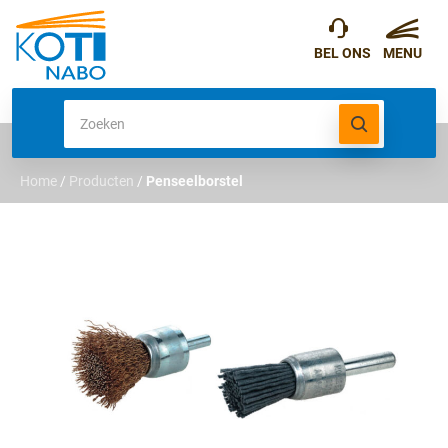
Home
/
Producten
/
Penseelborstel