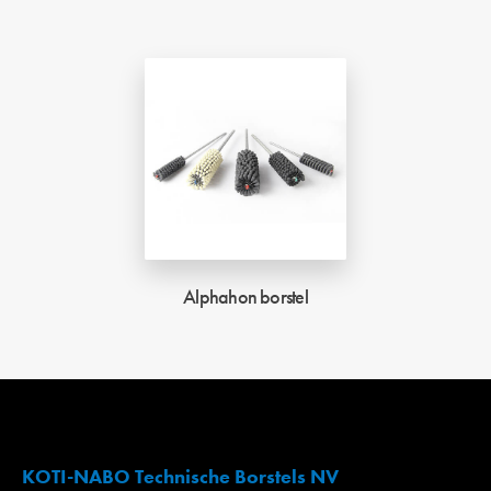
Alphahon borstel
KOTI-NABO Technische Borstels NV