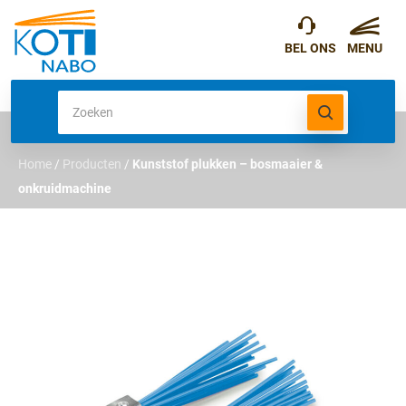
Home
/
Producten
/
Kunststof plukken – bosmaaier &
onkruidmachine