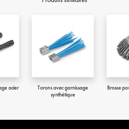
age acier
Torons avec garnissage
Brosse po
synthétique