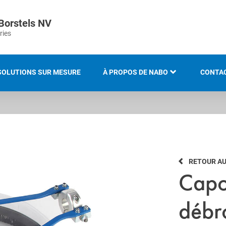
Borstels NV
ries
SOLUTIONS SUR MESURE
À PROPOS DE NABO
CONTA
LE GROUPE KOTI
LOCAT
HISTOIRE
RETOUR AU
SAVOIR-FAIRE ET EXPERTISE
Capo
INNOVATION ET
DÉVELOPPEMENT DURABLE
débr
PRÉSENTATION DU SALON