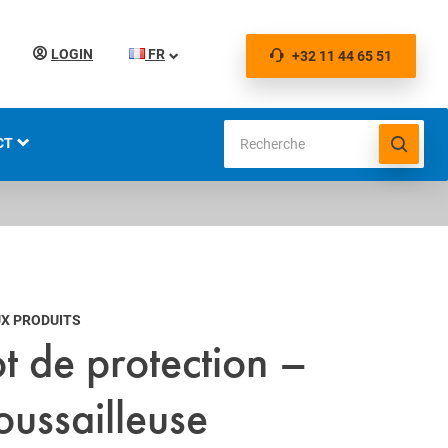
LOGIN
FR
+32 11 44 65 51
CT
IONS
X PRODUITS
t de protection –
oussailleuse