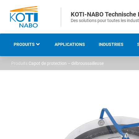
KOTI-NABO Technische 
Des solutions pour toutes les indust
PRODUITS
APPLICATIONS
INDUSTRIES
Produits
Capot de protection – débroussailleuse
NOTRE GAMME
BROSSES INDUSTRIELLES
ET TECHNIQUES
BROSSES STRIPS ET
D’ÉTANCHEITÉS
BROSSES DE VOIRIE