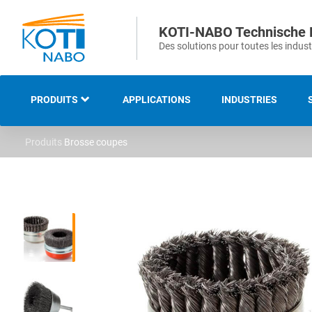
KOTI-NABO Technische 
Des solutions pour toutes les indust
PRODUITS
APPLICATIONS
INDUSTRIES
Produits
Brosse coupes
NOTRE GAMME
BROSSES INDUSTRIELLES
ET TECHNIQUES
BROSSES STRIPS ET
D’ÉTANCHEITÉS
BROSSES DE VOIRIE