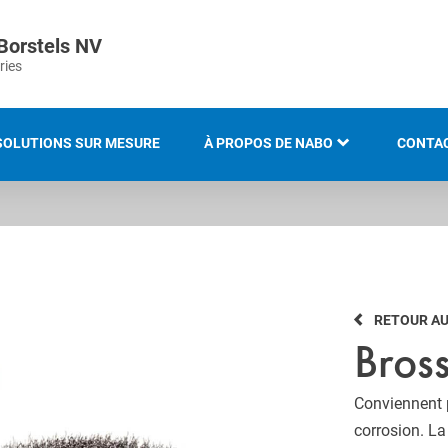
Borstels NV
ries
SOLUTIONS SUR MESURE
À PROPOS DE NABO
CONTA
LE GROUPE KOTI
LOCAT
HISTOIRE
RETOUR AU
SAVOIR-FAIRE ET EXPERTISE
Bros
INNOVATION ET
DÉVELOPPEMENT DURABLE
Conviennent p
corrosion. La
PRÉSENTATION DU SALON