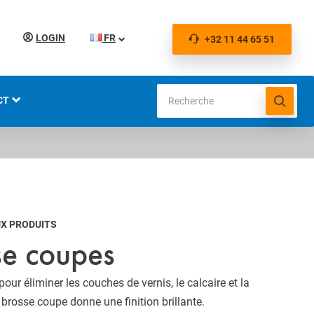
LOGIN
FR
+32 11 44 65 51
CT
IONS
X PRODUITS
se coupes
our éliminer les couches de vernis, le calcaire et la
 brosse coupe donne une finition brillante.