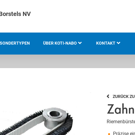
Borstels NV
SONDERTYPEN
ÜBER KOTI-NABO
KONTAKT
KOTI GRUPPE
STANDORTE
GESCHICHTE
ZURÜCK Z
GRUNDLAGEN UND
Zahn
KOMPETENZ
INNOVATION UND
Riemenbürste
NACHHALTIGKEIT
Präzise e