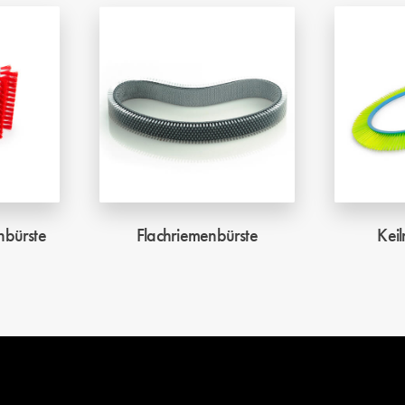
nbürste
Flachriemenbürste
Kei