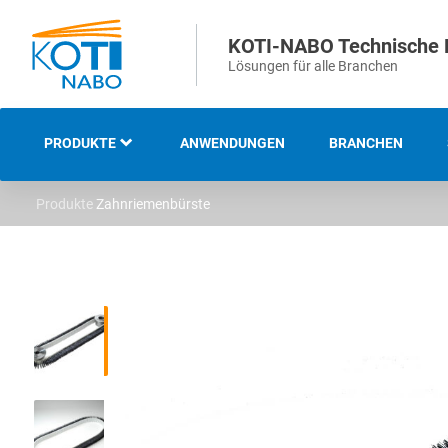
KOTI-NABO Technische 
Lösungen für alle Branchen
PRODUKTE
ANWENDUNGEN
BRANCHEN
Produkte
Zahnriemenbürste
ÜBERSICHT
INDUSTRIELLE UND
TECHNISCHE BÜRSTEN
STREIFEN- UND
ABDICHTBÜRSTEN
STRASSENREINIGUNGS- U
ND KEHRBÜRSTEN